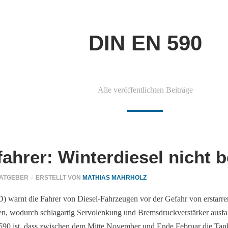
DIN EN 590
Alle veröffentlichten Beiträge
hrer: Winterdiesel nicht be
RATGEBER
-
ERSTELLT VON
MATHIAS MAHRHOLZ
 warnt die Fahrer von Diesel-Fahrzeugen vor der Gefahr von erstarre
n, wodurch schlagartig Servolenkung und Bremsdruckverstärker ausfallen
90 ist, dass zwischen dem Mitte November und Ende Februar die Tanks