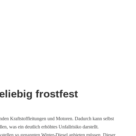
liebig frostfest
nden Kraftstoffleitungen und Motoren. Dadurch kann selbst
, was ein deutlich erhöhtes Unfallrisiko darstellt.
tellen so genannten Winter-Diesel anbieten müssen. Dieser