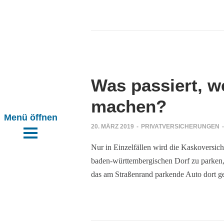
Was passiert, w
Mails
htig handeln
machen?
n
20. MÄRZ 2019
-
PRIVATVERSICHERUNGEN
-
n
ung reicht
Nur in Einzelfällen wird die Kaskoversich
tpflicht ist
baden-württembergischen Dorf zu parken, k
das am Straßenrand parkende Auto dort 
tal
h!
tal
ahrholz
ars haben
ile{cc}