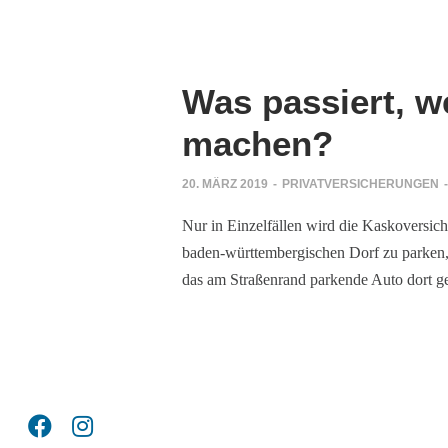
ahrholz
Was passiert, w
ng?
machen?
rungen
20. MÄRZ 2019
-
PRIVATVERSICHERUNGEN
-
er
rüfen
Nur in Einzelfällen wird die Kaskoversich
baden-württembergischen Dorf zu parken, k
das am Straßenrand parkende Auto dort g
alen Medien
einfachen