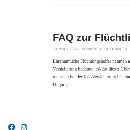
ahrholz
ng?
FAQ zur Flüchtl
rungen
10. MÄRZ 2022
-
PRIVATVERSICHERUNGEN
,
er
Ehrenamtliche Flüchtlingshelfer nehmen ak
rüfen
Versicherung bedeutet, erklärt dieser Üb
muss ich bei der Kfz-Versicherung beachte
Ungarn,…
alen Medien
einfachen