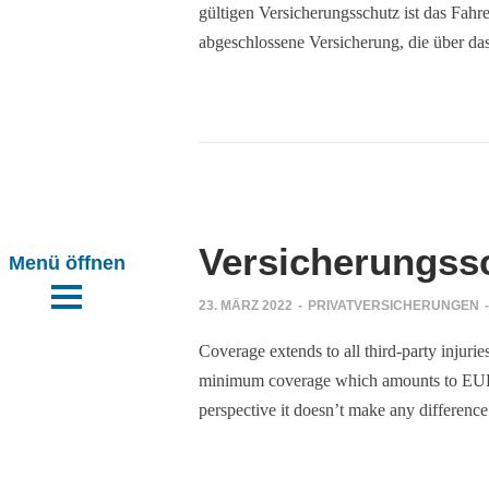
gültigen Versicherungsschutz ist das Fah
abgeschlossene Versicherung, die über d
Mails
htig handeln
n
Versicherungssc
n
23. MÄRZ 2022
-
PRIVATVERSICHERUNGEN
-
ung reicht
tpflicht ist
Coverage extends to all third-party injur
minimum coverage which amounts to EUR 7
tal
h!
perspective it doesn’t make any differenc
tal
ahrholz
ars haben
ile{cc}