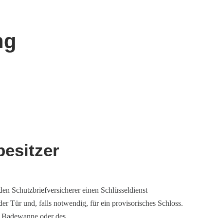
ng
besitzer
den Schutzbriefversicherer einen Schlüsseldienst
 Tür und, falls notwendig, für ein provisorisches Schloss.
ner Badewanne oder des…