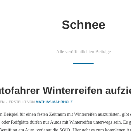
Schnee
Alle veröffentlichten Beiträge
tofahrer Winterreifen aufz
GEN
-
ERSTELLT VON
MATHIAS MAHRHOLZ
m Beispiel für einen festen Zeitraum mit Winterreifen auszurüsten, gib
 oder Reifglätte dürfen nur Autos mit Winterreifen unterwegs sein. Es gi
e Bereifung am Auto, verlangt die StVO. Hier geht es zum kompletten Art