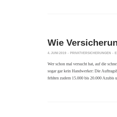
tal
ahrholz
ahrholz
Wie Versicherun
4. JUNI 2019
-
PRIVATVERSICHERUNGEN
-
E
Wer schon mal versucht hat, auf die sch
sogar gar kein Handwerker: Die Auftragsb
fehlten zudem 15.000 bis 20.000 Azubis 