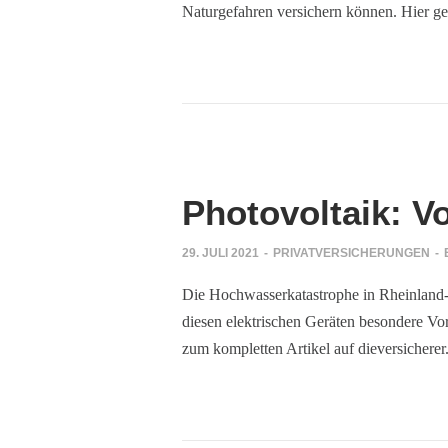
Naturgefahren versichern können. Hier geh
Mails
htig handeln
Photovoltaik: V
29. JULI 2021
-
PRIVATVERSICHERUNGEN
-
ung reicht
Die Hochwasserkatastrophe in Rheinland-P
tpflicht ist
diesen elektrischen Geräten besondere Vo
zum kompletten Artikel auf dieversicherer
h!
ars haben
ile{cc}