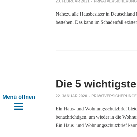
23. FEBRUAR 2021
-
PRIVATVERSICHERUN
Nahezu alle Hausbesitzer in Deutschland 
bestehen. Das kann im Schadenfall existe
r
Die 5 wichtigst
n
22. JANUAR 2020
-
PRIVATVERSICHERUNG
n
nbarung.
Ein Haus- und Wohnungsschutzbrief bietet 
benachrichtigen, um wieder in die Wohnun
Ein Haus- und Wohnungsschutzbrief kann 
tal