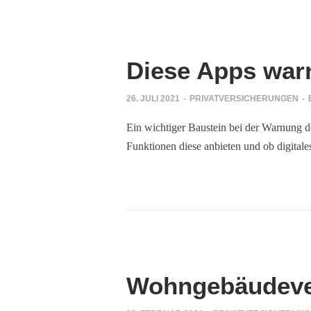
Diese Apps war
ng?
26. JULI 2021
-
PRIVATVERSICHERUNGEN
-
rungen
Ein wichtiger Baustein bei der Warnung 
er
Funktionen diese anbieten und ob digitale
rüfen
alen Medien
einfachen
Wohngebäudever