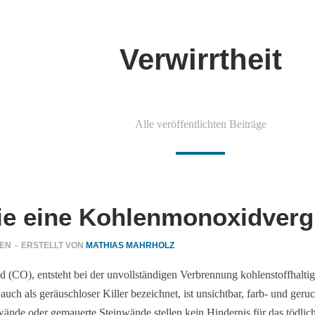
Verwirrtheit
Alle veröffentlichten Beiträge
ie eine Kohlenmonoxidverg
GEN
-
ERSTELLT VON
MATHIAS MAHRHOLZ
CO), entsteht bei der unvollständigen Verbrennung kohlenstoffhaltige
auch als geräuschloser Killer bezeichnet, ist unsichtbar, farb- und g
e oder gemauerte Steinwände stellen kein Hindernis für das tödlic