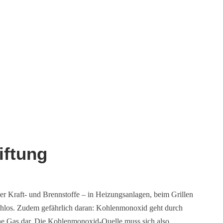
iftung
r Kraft- und Brennstoffe – in Heizungsanlagen, beim Grillen
eruchlos. Zudem gefährlich daran: Kohlenmonoxid geht durch
he Gas dar. Die Kohlenmonoxid-Quelle muss sich also