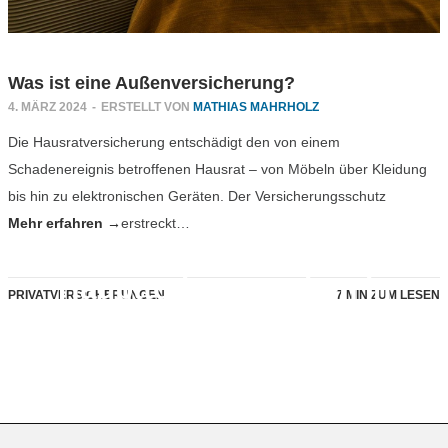
Was ist eine Außenversicherung?
4. MÄRZ 2024
-
ERSTELLT VON
MATHIAS MAHRHOLZ
Die Hausratversicherung entschädigt den von einem
Schadenereignis betroffenen Hausrat – von Möbeln über Kleidung
bis hin zu elektronischen Geräten. Der Versicherungsschutz
Mehr erfahren →
erstreckt…
Was sind die
Haupttodesursachen in
PRIVATVERSICHERUNGEN
7 MIN ZUM LESEN
Deutschland?
18. JANUAR 2024
-
PRIVATVERSICHERUNGEN