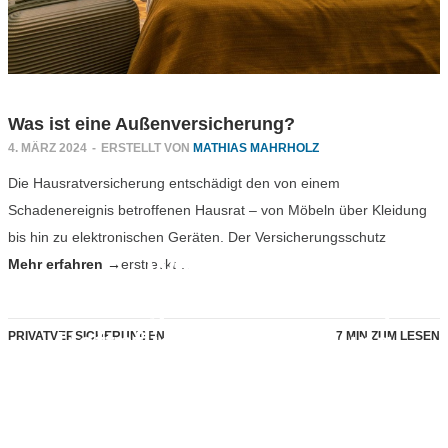
Was ist eine Außenversicherung?
4. MÄRZ 2024
-
ERSTELLT VON
MATHIAS MAHRHOLZ
Die Hausratversicherung entschädigt den von einem
Schadenereignis betroffenen Hausrat – von Möbeln über Kleidung
bis hin zu elektronischen Geräten. Der Versicherungsschutz
Was ist ein
Mehr erfahren →
erstreckt…
Gefälligkeitsschaden? |
Haftpflichtversicherung
PRIVATVERSICHERUNGEN
7 MIN ZUM LESEN
24. JANUAR 2024
-
PRIVATVERSICHERUNGEN
,
TIPPS & RATGEBER