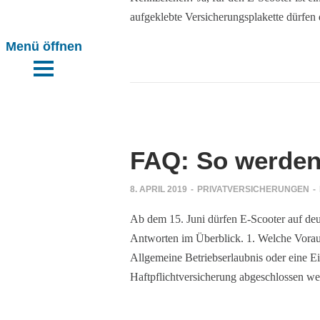
aufgeklebte Versicherungsplakette dürfen
n
n
Mails
tal
htig handeln
FAQ: So werden 
tal
ahrholz
8. APRIL 2019
-
PRIVATVERSICHERUNGEN
-
ung reicht
Ab dem 15. Juni dürfen E-Scooter auf deu
tpflicht ist
ahrholz
Antworten im Überblick. 1. Welche Voraus
h!
Allgemeine Betriebserlaubnis oder eine Ei
Haftpflichtversicherung abgeschlossen w
ars haben
ile{cc}