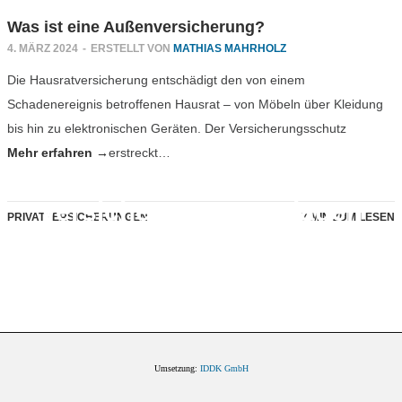
Was ist eine Außenversicherung?
4. MÄRZ 2024
-
ERSTELLT VON
MATHIAS MAHRHOLZ
Die Hausratversicherung entschädigt den von einem
Schadenereignis betroffenen Hausrat – von Möbeln über Kleidung
bis hin zu elektronischen Geräten. Der Versicherungsschutz
Mehr erfahren →
erstreckt…
Wie lange muss ich meine
Versicherungsunterlagen
PRIVATVERSICHERUNGEN
7 MIN ZUM LESEN
aufbewahren?
18. OKTOBER 2017
-
PRIVATVERSICHERUNGEN
Umsetzung:
IDDK GmbH