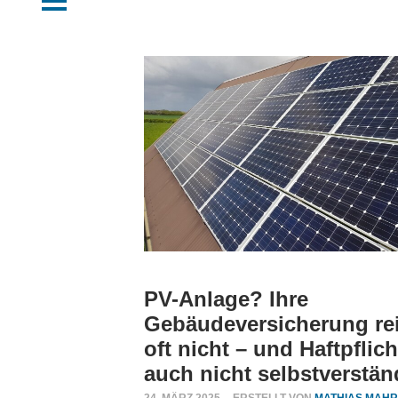
tal
ng?
tal
ahrholz
rungen
er
rüfen
ahrholz
PV-Anlage? Ihre
Gebäudeversicherung re
alen Medien
einfachen
oft nicht – und Haftpflich
auch nicht selbstverstän