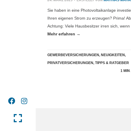
24. MÄRZ 2025
-
ERSTELLT VON
MATHIAS MAH
Sie haben in eine Photovoltaikanlage investie
Ihren eigenen Strom zu erzeugen? Prima! Ab
Achtung: Viele Hausbesitzer irren sich, wen
Mehr erfahren →
GEWERBEVERSICHERUNGEN
,
NEUIGKEITEN
,
r
PRIVATVERSICHERUNGEN
,
TIPPS & RATGEBER
1 MIN
Jagd nac
nbarung.
24