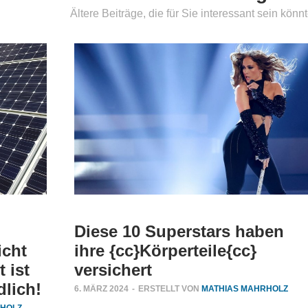
Ältere Beiträge, die für Sie interessant sein könn
Diese 10 Superstars haben
icht
ihre {cc}Körperteile{cc}
t ist
versichert
dlich!
6. MÄRZ 2024
-
ERSTELLT VON
MATHIAS MAHRHOLZ