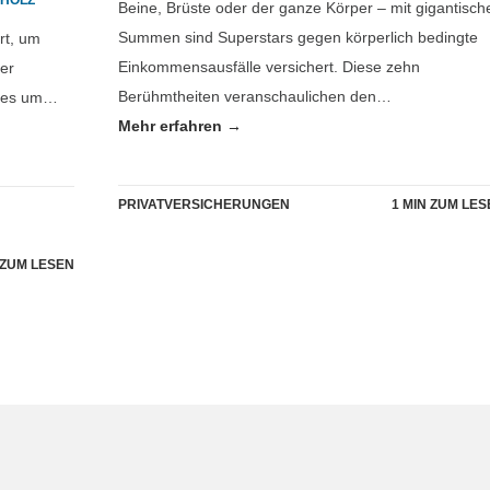
RHOLZ
Beine, Brüste oder der ganze Körper – mit gigantisch
Summen sind Superstars gegen körperlich bedingte
rt, um
Einkommensausfälle versichert. Diese zehn
er
Berühmtheiten veranschaulichen den…
n es um…
Mehr erfahren →
PRIVATVERSICHERUNGEN
1 MIN ZUM LE
 ZUM LESEN
h Pokémons kann
. NOVEMBER 2017
-
PRIVATVERSICHERUNGEN
-
ERSTELLT VON