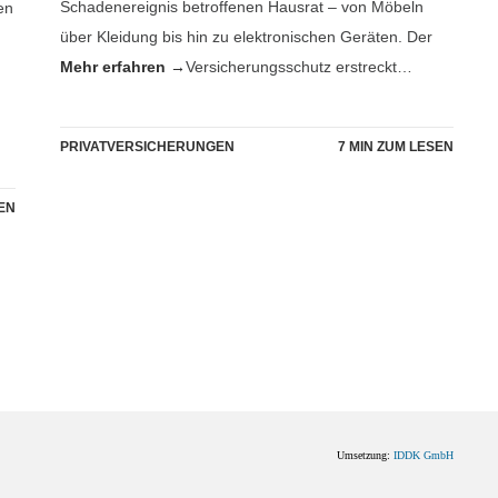
Schadenereignis betroffenen Hausrat – von Möbeln
en
über Kleidung bis hin zu elektronischen Geräten. Der
Mehr erfahren →
Versicherungsschutz erstreckt…
PRIVATVERSICHERUNGEN
7 MIN ZUM LESEN
SEN
 teuer werden
MATHIAS MAHRHOLZ
Umsetzung:
IDDK GmbH