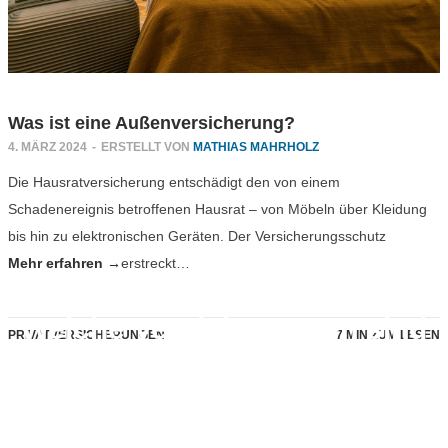
Was ist eine Außenversicherung?
4. MÄRZ 2024
-
ERSTELLT VON
MATHIAS MAHRHOLZ
Die Hausratversicherung entschädigt den von einem
Schadenereignis betroffenen Hausrat – von Möbeln über Kleidung
bis hin zu elektronischen Geräten. Der Versicherungsschutz
Mehr erfahren →
erstreckt…
Welche Versicherungen sind
PRIVATVERSICHERUNGEN
7 MIN ZUM LESEN
für Mieter unverzichtbar?
3. APRIL 2019
-
PRIVATVERSICHERUNGEN