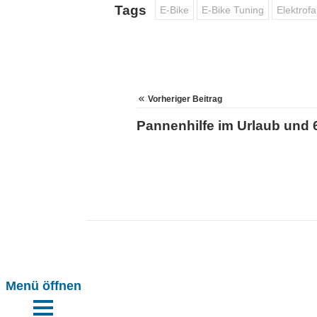
Tags
E-Bike
E-Bike Tuning
Elektrof
Vorheriger Beitrag
Mails
Pannenhilfe im Urlaub und 
htig handeln
ung reicht
tpflicht ist
h!
n
ars haben
n
ile{cc}