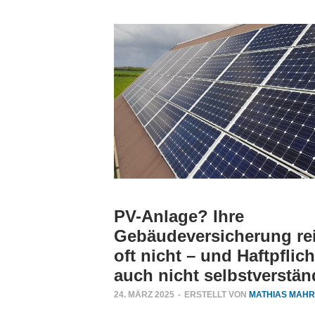
tal
ng?
tal
ahrholz
rungen
er
ahrholz
rüfen
PV-Anlage? Ihre
Gebäudeversicherung re
oft nicht – und Haftpflich
alen Medien
einfachen
auch nicht selbstverstän
24. MÄRZ 2025
-
ERSTELLT VON
MATHIAS MAH