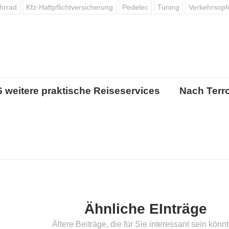
ahrrad
Kfz-Haftpflichtversicherung
Pedelec
Tuning
Verkehrsopfe
6 weitere praktische Reiseservices
Nach Terro
Ähnliche EInträge
Ältere Beiträge, die für Sie interessant sein könn