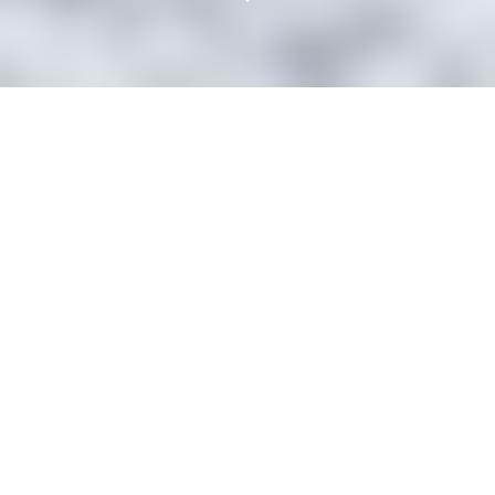
Laut Gesetz gilt: Wer anderen einen Schaden verursacht, muss dafür
geradestehen – im Extremfall mit seinem gesamten Vermögen.
Die
privat­e Haftpflichtversicherung
schützt den Versicherten und
seine Familie vor Schadenersatzansprüchen.
Dabei leistet sie mehr als bloß Ersatz für den materiellen Schaden.
Zunächst prüft die Haftpflichtversicherung, ob und in welcher Höhe
eine Verpflichtung zum Schadenersatz überhaupt besteht.
Ist der
Anspruch begründet, übernimmt die private
Haftpflichtversicherung
die Kosten der Wiederherstellung bzw. des Ersatzes der
beschädigten Gegenstände